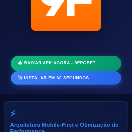
📥 BAIXAR APK AGORA - 9FPGBET
🚀 INSTALAR EM 60 SEGUNDOS
⚡
Arquitetura Mobile-First e Otimização de
Performance