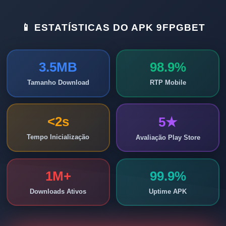
📱 ESTATÍSTICAS DO APK 9FPGBET
3.5MB
98.9%
Tamanho Download
RTP Mobile
<2s
5★
Tempo Inicialização
Avaliação Play Store
1M+
99.9%
Downloads Ativos
Uptime APK