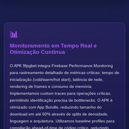
📊
Monitoramento em Tempo Real e
Otimização Contínua
O APK 9fpgbet integra Firebase Performance Monitoring
para rastreamento detalhado de métricas críticas: tempo de
inicialização (cold/warm/hot start), latência de rede,
rendering de frames e consumo de memória.
Implementamos custom traces para operações críticas,
permitindo identificação precisa de bottlenecks. O APK é
otimizado com App Bundle, reduzindo tamanho do
download em até 60% através de splits de densidade,
linguagem e arquitetura. Utilizamos baseline profiles para
compilação ahead-of-time de código crítico, reduzindo