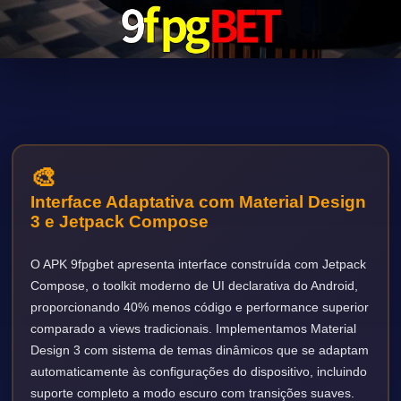
🎨
Interface Adaptativa com Material Design
3 e Jetpack Compose
O APK 9fpgbet apresenta interface construída com Jetpack
Compose, o toolkit moderno de UI declarativa do Android,
proporcionando 40% menos código e performance superior
comparado a views tradicionais. Implementamos Material
Design 3 com sistema de temas dinâmicos que se adaptam
automaticamente às configurações do dispositivo, incluindo
suporte completo a modo escuro com transições suaves.