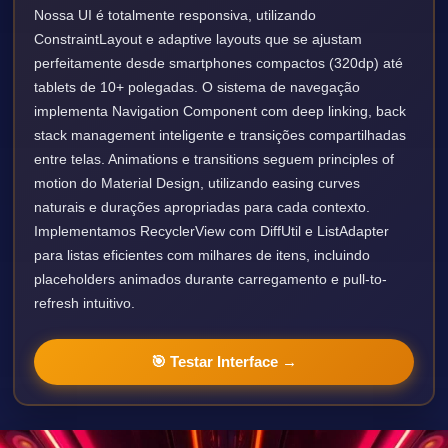
Nossa UI é totalmente responsiva, utilizando
ConstraintLayout e adaptive layouts que se ajustam
perfeitamente desde smartphones compactos (320dp) até
tablets de 10+ polegadas. O sistema de navegação
implementa Navigation Component com deep linking, back
stack management inteligente e transições compartilhadas
entre telas. Animations e transitions seguem principles of
motion do Material Design, utilizando easing curves
naturais e durações apropriadas para cada contexto.
Implementamos RecyclerView com DiffUtil e ListAdapter
para listas eficientes com milhares de itens, incluindo
placeholders animados durante carregamento e pull-to-
refresh intuitivo.
🎯 Testar Interface →