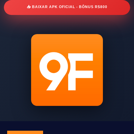
📥 BAIXAR APK OFICIAL - BÔNUS R$800