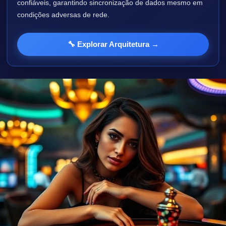
confiáveis, garantindo sincronização de dados mesmo em
condições adversas de rede.
🔧 Explorar Arquitetura →