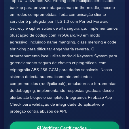
Top 10. Utilizamos SSL Pinning com múltiplos certificados
backup para prevenir ataques man-in-the-middle, mesmo
em redes comprometidas. Toda comunicação cliente-
servidor é protegida por TLS 1.3 com Perfect Forward
Secrecy e cipher suites de alta segurança. Implementamos
ofuscação de código com ProGuard/R8 em modo
agressivo, incluindo name mangling, class merging e code
shrinking para dificultar engenharia reversa. O
armazenamento local utiliza Android Keystore System para
gerenciamento seguro de chaves criptográficas, com
criptografia AES-256-GCM para dados sensíveis. Nosso
sistema detecta automaticamente ambientes
comprometidos (root/jailbreak), emuladores e ferramentas
de debugging, implementando respostas graduais desde
alertas até bloqueio completo. Integramos Firebase App
Check para validação de integridade do aplicativo e
proteção contra abusos de API.
🔐 Verificar Certificações →